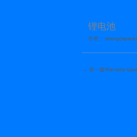
跳
至
内
锂电池
容
作者：
shengdapack
←
前一篇Warranty Quer