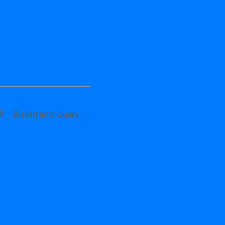
后一篇Warranty Query
→