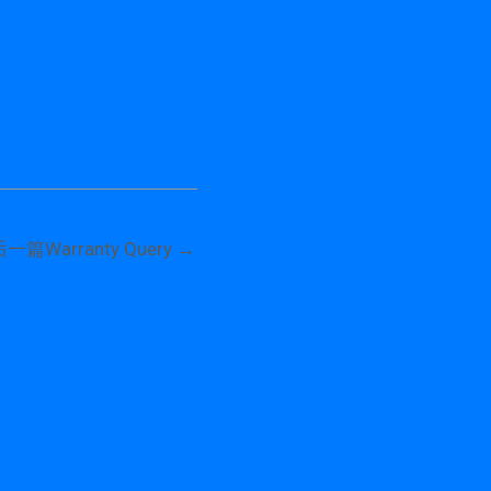
后一篇Warranty Query
→