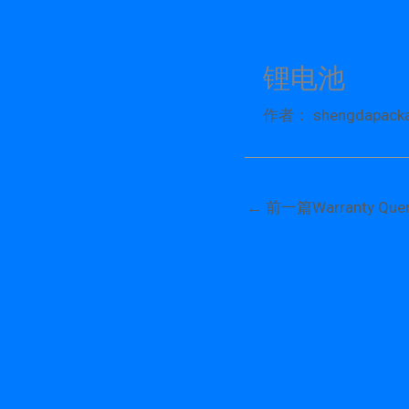
跳
至
内
锂电池
容
作者：
shengdapack
←
前一篇Warranty Quer