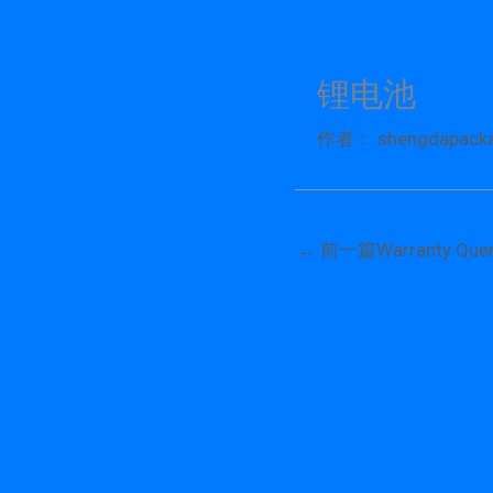
跳
至
内
锂电池
容
作者：
shengdapack
←
前一篇Warranty Quer