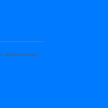
后一篇Warranty Query
→