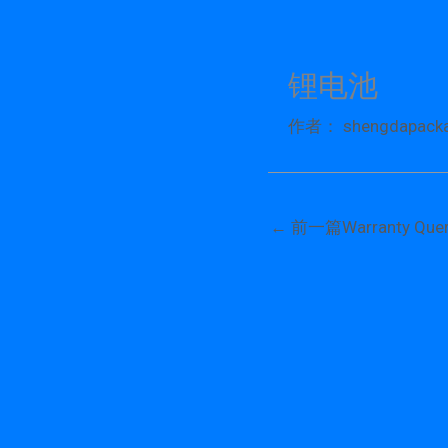
跳
至
内
锂电池
容
作者：
shengdapack
←
前一篇Warranty Quer