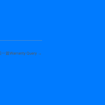
后一篇Warranty Query
→