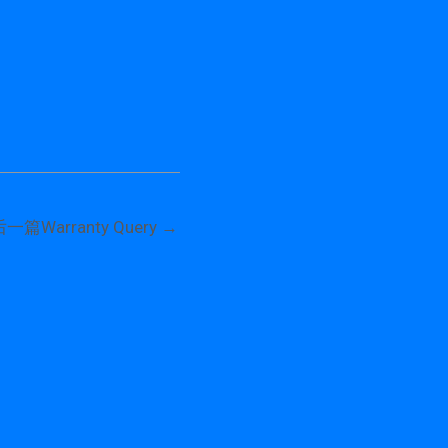
后一篇Warranty Query
→