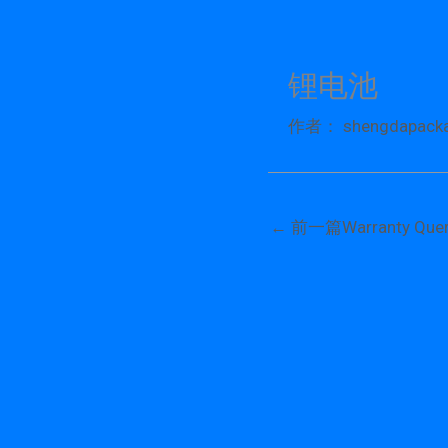
跳
至
内
锂电池
容
作者：
shengdapack
←
前一篇Warranty Quer