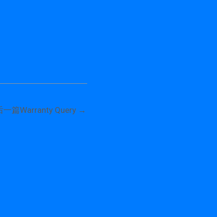
后一篇Warranty Query
→