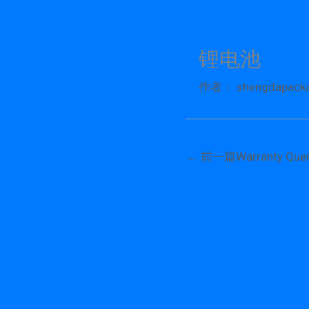
跳
至
内
锂电池
容
作者：
shengdapack
←
前一篇Warranty Quer